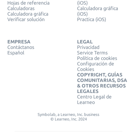
Hojas de referencia
(iOS)
Calculadoras
Calculadora gráfica
Calculadora gráfica
(iOS)
Verificar solución
Practica (iOS)
EMPRESA
LEGAL
Contáctanos
Privacidad
Español
Service Terms
Política de cookies
Configuración de
Cookies
COPYRIGHT, GUÍAS
COMUNITARIAS, DSA
& OTROS RECURSOS
LEGALES
Centro Legal de
Learneo
Symbolab, a Learneo, Inc. business
© Learneo, Inc. 2024