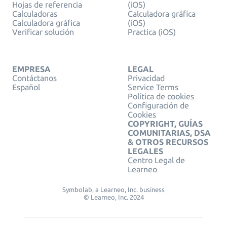
Hojas de referencia
(iOS)
Calculadoras
Calculadora gráfica
Calculadora gráfica
(iOS)
Verificar solución
Practica (iOS)
EMPRESA
LEGAL
Contáctanos
Privacidad
Español
Service Terms
Política de cookies
Configuración de
Cookies
COPYRIGHT, GUÍAS
COMUNITARIAS, DSA
& OTROS RECURSOS
LEGALES
Centro Legal de
Learneo
Symbolab, a Learneo, Inc. business
© Learneo, Inc. 2024