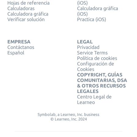
Hojas de referencia
(iOS)
Calculadoras
Calculadora gráfica
Calculadora gráfica
(iOS)
Verificar solución
Practica (iOS)
EMPRESA
LEGAL
Contáctanos
Privacidad
Español
Service Terms
Política de cookies
Configuración de
Cookies
COPYRIGHT, GUÍAS
COMUNITARIAS, DSA
& OTROS RECURSOS
LEGALES
Centro Legal de
Learneo
Symbolab, a Learneo, Inc. business
© Learneo, Inc. 2024