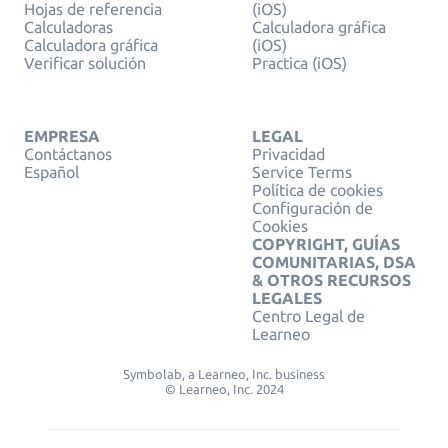
Hojas de referencia
(iOS)
Calculadoras
Calculadora gráfica
Calculadora gráfica
(iOS)
Verificar solución
Practica (iOS)
EMPRESA
LEGAL
Contáctanos
Privacidad
Español
Service Terms
Política de cookies
Configuración de
Cookies
COPYRIGHT, GUÍAS
COMUNITARIAS, DSA
& OTROS RECURSOS
LEGALES
Centro Legal de
Learneo
Symbolab, a Learneo, Inc. business
© Learneo, Inc. 2024