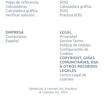
Hojas de referencia
(iOS)
Calculadoras
Calculadora gráfica
Calculadora gráfica
(iOS)
Verificar solución
Practica (iOS)
EMPRESA
LEGAL
Contáctanos
Privacidad
Español
Service Terms
Política de cookies
Configuración de
Cookies
COPYRIGHT, GUÍAS
COMUNITARIAS, DSA
& OTROS RECURSOS
LEGALES
Centro Legal de
Learneo
Symbolab, a Learneo, Inc. business
© Learneo, Inc. 2024