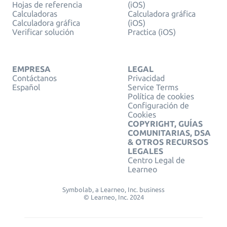
Hojas de referencia
(iOS)
Calculadoras
Calculadora gráfica
Calculadora gráfica
(iOS)
Verificar solución
Practica (iOS)
EMPRESA
LEGAL
Contáctanos
Privacidad
Español
Service Terms
Política de cookies
Configuración de
Cookies
COPYRIGHT, GUÍAS
COMUNITARIAS, DSA
& OTROS RECURSOS
LEGALES
Centro Legal de
Learneo
Symbolab, a Learneo, Inc. business
© Learneo, Inc. 2024