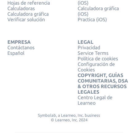
Hojas de referencia
(iOS)
Calculadoras
Calculadora gráfica
Calculadora gráfica
(iOS)
Verificar solución
Practica (iOS)
EMPRESA
LEGAL
Contáctanos
Privacidad
Español
Service Terms
Política de cookies
Configuración de
Cookies
COPYRIGHT, GUÍAS
COMUNITARIAS, DSA
& OTROS RECURSOS
LEGALES
Centro Legal de
Learneo
Symbolab, a Learneo, Inc. business
© Learneo, Inc. 2024