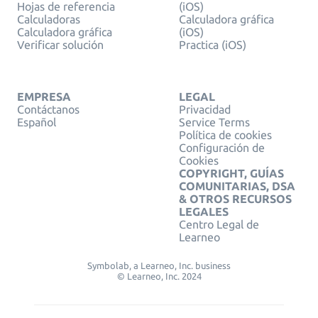
Hojas de referencia
(iOS)
Calculadoras
Calculadora gráfica
Calculadora gráfica
(iOS)
Verificar solución
Practica (iOS)
EMPRESA
LEGAL
Contáctanos
Privacidad
Español
Service Terms
Política de cookies
Configuración de
Cookies
COPYRIGHT, GUÍAS
COMUNITARIAS, DSA
& OTROS RECURSOS
LEGALES
Centro Legal de
Learneo
Symbolab, a Learneo, Inc. business
© Learneo, Inc. 2024