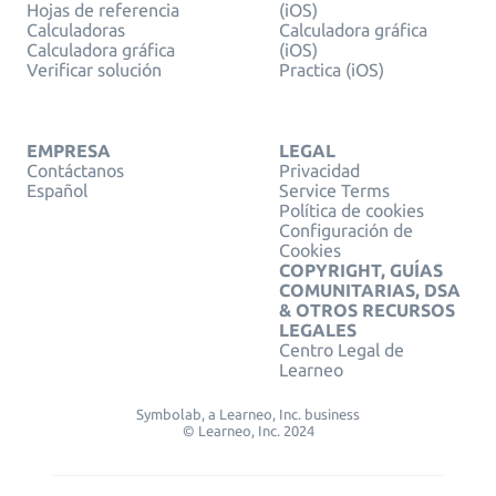
Hojas de referencia
(iOS)
Calculadoras
Calculadora gráfica
Calculadora gráfica
(iOS)
Verificar solución
Practica (iOS)
EMPRESA
LEGAL
Contáctanos
Privacidad
Español
Service Terms
Política de cookies
Configuración de
Cookies
COPYRIGHT, GUÍAS
COMUNITARIAS, DSA
& OTROS RECURSOS
LEGALES
Centro Legal de
Learneo
Symbolab, a Learneo, Inc. business
© Learneo, Inc. 2024