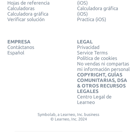
Hojas de referencia
(iOS)
Calculadoras
Calculadora gráfica
Calculadora gráfica
(iOS)
Verificar solución
Practica (iOS)
EMPRESA
LEGAL
Contáctanos
Privacidad
Español
Service Terms
Política de cookies
No vendas ni compartas
mi información personal
COPYRIGHT, GUÍAS
COMUNITARIAS, DSA
& OTROS RECURSOS
LEGALES
Centro Legal de
Learneo
Symbolab, a Learneo, Inc. business
© Learneo, Inc. 2024