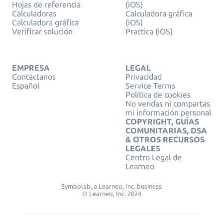
Hojas de referencia
(iOS)
Calculadoras
Calculadora gráfica
Calculadora gráfica
(iOS)
Verificar solución
Practica (iOS)
EMPRESA
LEGAL
Contáctanos
Privacidad
Español
Service Terms
Política de cookies
No vendas ni compartas
mi información personal
COPYRIGHT, GUÍAS
COMUNITARIAS, DSA
& OTROS RECURSOS
LEGALES
Centro Legal de
Learneo
Symbolab, a Learneo, Inc. business
© Learneo, Inc. 2024