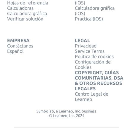
Hojas de referencia
(iOS)
Calculadoras
Calculadora gráfica
Calculadora gráfica
(iOS)
Verificar solución
Practica (iOS)
EMPRESA
LEGAL
Contáctanos
Privacidad
Español
Service Terms
Política de cookies
Configuración de
Cookies
COPYRIGHT, GUÍAS
COMUNITARIAS, DSA
& OTROS RECURSOS
LEGALES
Centro Legal de
Learneo
Symbolab, a Learneo, Inc. business
© Learneo, Inc. 2024