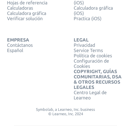
Hojas de referencia
(iOS)
Calculadoras
Calculadora gráfica
Calculadora gráfica
(iOS)
Verificar solución
Practica (iOS)
EMPRESA
LEGAL
Contáctanos
Privacidad
Español
Service Terms
Política de cookies
Configuración de
Cookies
COPYRIGHT, GUÍAS
COMUNITARIAS, DSA
& OTROS RECURSOS
LEGALES
Centro Legal de
Learneo
Symbolab, a Learneo, Inc. business
© Learneo, Inc. 2024