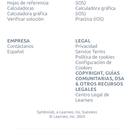
Hojas de referencia
(iOS)
Calculadoras
Calculadora gráfica
Calculadora gráfica
(iOS)
Verificar solución
Practica (iOS)
EMPRESA
LEGAL
Contáctanos
Privacidad
Español
Service Terms
Política de cookies
Configuración de
Cookies
COPYRIGHT, GUÍAS
COMUNITARIAS, DSA
& OTROS RECURSOS
LEGALES
Centro Legal de
Learneo
Symbolab, a Learneo, Inc. business
© Learneo, Inc. 2024