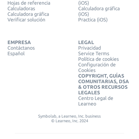
Hojas de referencia
(iOS)
Calculadoras
Calculadora gráfica
Calculadora gráfica
(iOS)
Verificar solución
Practica (iOS)
EMPRESA
LEGAL
Contáctanos
Privacidad
Español
Service Terms
Política de cookies
Configuración de
Cookies
COPYRIGHT, GUÍAS
COMUNITARIAS, DSA
& OTROS RECURSOS
LEGALES
Centro Legal de
Learneo
Symbolab, a Learneo, Inc. business
© Learneo, Inc. 2024