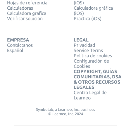
Hojas de referencia
(iOS)
Calculadoras
Calculadora gráfica
Calculadora gráfica
(iOS)
Verificar solución
Practica (iOS)
EMPRESA
LEGAL
Contáctanos
Privacidad
Español
Service Terms
Política de cookies
Configuración de
Cookies
COPYRIGHT, GUÍAS
COMUNITARIAS, DSA
& OTROS RECURSOS
LEGALES
Centro Legal de
Learneo
Symbolab, a Learneo, Inc. business
© Learneo, Inc. 2024