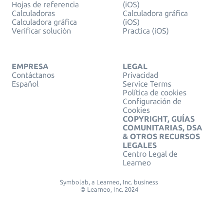
Hojas de referencia
(iOS)
Calculadoras
Calculadora gráfica
Calculadora gráfica
(iOS)
Verificar solución
Practica (iOS)
EMPRESA
LEGAL
Contáctanos
Privacidad
Español
Service Terms
Política de cookies
Configuración de
Cookies
COPYRIGHT, GUÍAS
COMUNITARIAS, DSA
& OTROS RECURSOS
LEGALES
Centro Legal de
Learneo
Symbolab, a Learneo, Inc. business
© Learneo, Inc. 2024