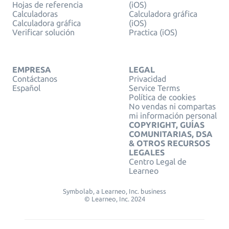
Hojas de referencia
(iOS)
Calculadoras
Calculadora gráfica
Calculadora gráfica
(iOS)
Verificar solución
Practica (iOS)
EMPRESA
LEGAL
Contáctanos
Privacidad
Español
Service Terms
Política de cookies
No vendas ni compartas
mi información personal
COPYRIGHT, GUÍAS
COMUNITARIAS, DSA
& OTROS RECURSOS
LEGALES
Centro Legal de
Learneo
Symbolab, a Learneo, Inc. business
© Learneo, Inc. 2024