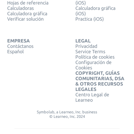
Hojas de referencia
(iOS)
Calculadoras
Calculadora gráfica
Calculadora gráfica
(iOS)
Verificar solución
Practica (iOS)
EMPRESA
LEGAL
Contáctanos
Privacidad
Español
Service Terms
Política de cookies
Configuración de
Cookies
COPYRIGHT, GUÍAS
COMUNITARIAS, DSA
& OTROS RECURSOS
LEGALES
Centro Legal de
Learneo
Symbolab, a Learneo, Inc. business
© Learneo, Inc. 2024