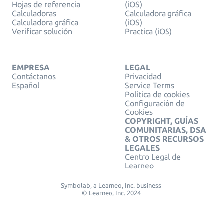
Hojas de referencia
(iOS)
Calculadoras
Calculadora gráfica
Calculadora gráfica
(iOS)
Verificar solución
Practica (iOS)
EMPRESA
LEGAL
Contáctanos
Privacidad
Español
Service Terms
Política de cookies
Configuración de
Cookies
COPYRIGHT, GUÍAS
COMUNITARIAS, DSA
& OTROS RECURSOS
LEGALES
Centro Legal de
Learneo
Symbolab, a Learneo, Inc. business
© Learneo, Inc. 2024