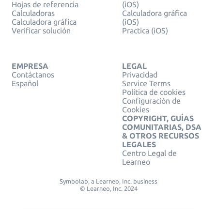
Hojas de referencia
(iOS)
Calculadoras
Calculadora gráfica
Calculadora gráfica
(iOS)
Verificar solución
Practica (iOS)
EMPRESA
LEGAL
Contáctanos
Privacidad
Español
Service Terms
Política de cookies
Configuración de
Cookies
COPYRIGHT, GUÍAS
COMUNITARIAS, DSA
& OTROS RECURSOS
LEGALES
Centro Legal de
Learneo
Symbolab, a Learneo, Inc. business
© Learneo, Inc. 2024