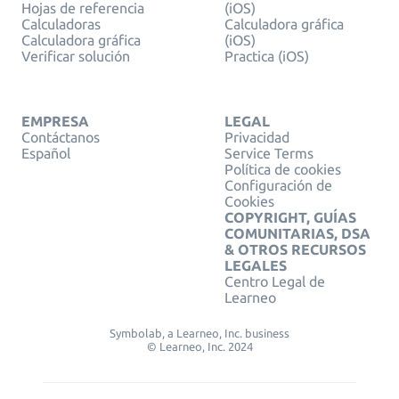
Hojas de referencia
(iOS)
Calculadoras
Calculadora gráfica
Calculadora gráfica
(iOS)
Verificar solución
Practica (iOS)
EMPRESA
LEGAL
Contáctanos
Privacidad
Español
Service Terms
Política de cookies
Configuración de
Cookies
COPYRIGHT, GUÍAS
COMUNITARIAS, DSA
& OTROS RECURSOS
LEGALES
Centro Legal de
Learneo
Symbolab, a Learneo, Inc. business
© Learneo, Inc. 2024