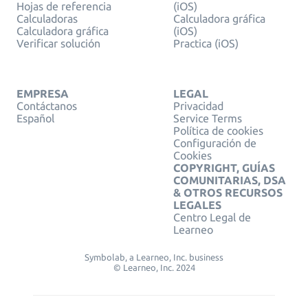
Hojas de referencia
(iOS)
Calculadoras
Calculadora gráfica
Calculadora gráfica
(iOS)
Verificar solución
Practica (iOS)
EMPRESA
LEGAL
Contáctanos
Privacidad
Español
Service Terms
Política de cookies
Configuración de
Cookies
COPYRIGHT, GUÍAS
COMUNITARIAS, DSA
& OTROS RECURSOS
LEGALES
Centro Legal de
Learneo
Symbolab, a Learneo, Inc. business
© Learneo, Inc. 2024