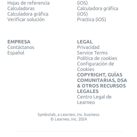
Hojas de referencia
(iOS)
Calculadoras
Calculadora gráfica
Calculadora gráfica
(iOS)
Verificar solución
Practica (iOS)
EMPRESA
LEGAL
Contáctanos
Privacidad
Español
Service Terms
Política de cookies
Configuración de
Cookies
COPYRIGHT, GUÍAS
COMUNITARIAS, DSA
& OTROS RECURSOS
LEGALES
Centro Legal de
Learneo
Symbolab, a Learneo, Inc. business
© Learneo, Inc. 2024