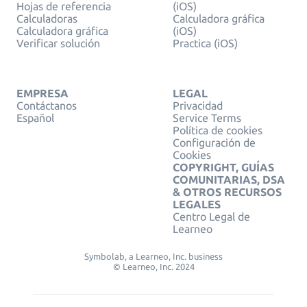
Hojas de referencia
(iOS)
Calculadoras
Calculadora gráfica
Calculadora gráfica
(iOS)
Verificar solución
Practica (iOS)
EMPRESA
LEGAL
Contáctanos
Privacidad
Español
Service Terms
Política de cookies
Configuración de
Cookies
COPYRIGHT, GUÍAS
COMUNITARIAS, DSA
& OTROS RECURSOS
LEGALES
Centro Legal de
Learneo
Symbolab, a Learneo, Inc. business
© Learneo, Inc. 2024