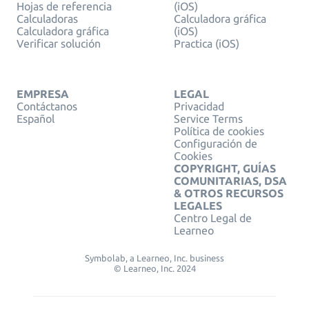
Hojas de referencia
(iOS)
Calculadoras
Calculadora gráfica
Calculadora gráfica
(iOS)
Verificar solución
Practica (iOS)
EMPRESA
LEGAL
Contáctanos
Privacidad
Español
Service Terms
Política de cookies
Configuración de
Cookies
COPYRIGHT, GUÍAS
COMUNITARIAS, DSA
& OTROS RECURSOS
LEGALES
Centro Legal de
Learneo
Symbolab, a Learneo, Inc. business
© Learneo, Inc. 2024