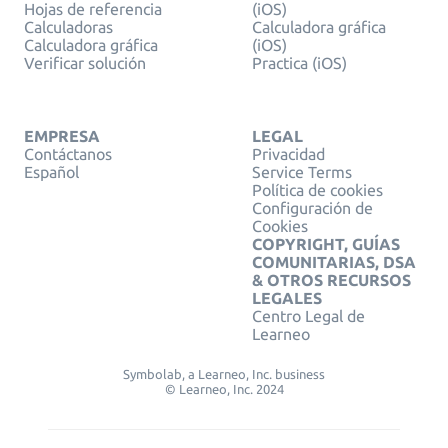
Hojas de referencia
(iOS)
Calculadoras
Calculadora gráfica
Calculadora gráfica
(iOS)
Verificar solución
Practica (iOS)
EMPRESA
LEGAL
Contáctanos
Privacidad
Español
Service Terms
Política de cookies
Configuración de
Cookies
COPYRIGHT, GUÍAS
COMUNITARIAS, DSA
& OTROS RECURSOS
LEGALES
Centro Legal de
Learneo
Symbolab, a Learneo, Inc. business
© Learneo, Inc. 2024