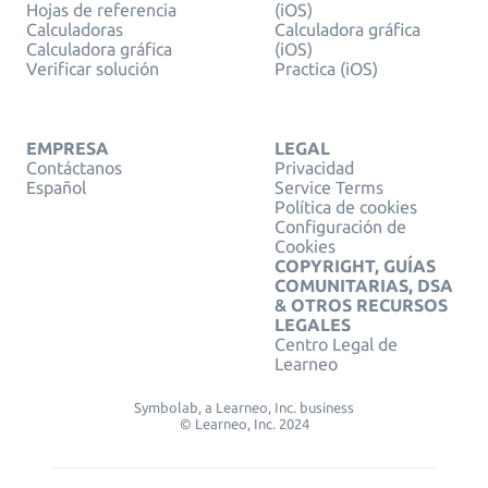
Hojas de referencia
(iOS)
Calculadoras
Calculadora gráfica
Calculadora gráfica
(iOS)
Verificar solución
Practica (iOS)
EMPRESA
LEGAL
Contáctanos
Privacidad
Español
Service Terms
Política de cookies
Configuración de
Cookies
COPYRIGHT, GUÍAS
COMUNITARIAS, DSA
& OTROS RECURSOS
LEGALES
Centro Legal de
Learneo
Symbolab, a Learneo, Inc. business
© Learneo, Inc. 2024