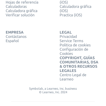
Hojas de referencia
(iOS)
Calculadoras
Calculadora gráfica
Calculadora gráfica
(iOS)
Verificar solución
Practica (iOS)
EMPRESA
LEGAL
Contáctanos
Privacidad
Español
Service Terms
Política de cookies
Configuración de
Cookies
COPYRIGHT, GUÍAS
COMUNITARIAS, DSA
& OTROS RECURSOS
LEGALES
Centro Legal de
Learneo
Symbolab, a Learneo, Inc. business
© Learneo, Inc. 2024