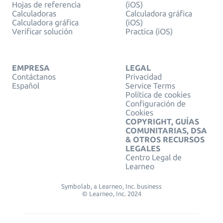
Hojas de referencia
(iOS)
Calculadoras
Calculadora gráfica
Calculadora gráfica
(iOS)
Verificar solución
Practica (iOS)
EMPRESA
LEGAL
Contáctanos
Privacidad
Español
Service Terms
Política de cookies
Configuración de
Cookies
COPYRIGHT, GUÍAS
COMUNITARIAS, DSA
& OTROS RECURSOS
LEGALES
Centro Legal de
Learneo
Symbolab, a Learneo, Inc. business
© Learneo, Inc. 2024