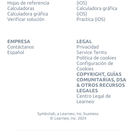
Hojas de referencia
(iOS)
Calculadoras
Calculadora gráfica
Calculadora gráfica
(iOS)
Verificar solución
Practica (iOS)
EMPRESA
LEGAL
Contáctanos
Privacidad
Español
Service Terms
Política de cookies
Configuración de
Cookies
COPYRIGHT, GUÍAS
COMUNITARIAS, DSA
& OTROS RECURSOS
LEGALES
Centro Legal de
Learneo
Symbolab, a Learneo, Inc. business
© Learneo, Inc. 2024