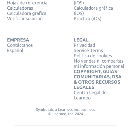
Hojas de referencia
(iOS)
Calculadoras
Calculadora gráfica
Calculadora gráfica
(iOS)
Verificar solución
Practica (iOS)
EMPRESA
LEGAL
Contáctanos
Privacidad
Español
Service Terms
Política de cookies
No vendas ni compartas
mi información personal
COPYRIGHT, GUÍAS
COMUNITARIAS, DSA
& OTROS RECURSOS
LEGALES
Centro Legal de
Learneo
Symbolab, a Learneo, Inc. business
© Learneo, Inc. 2024