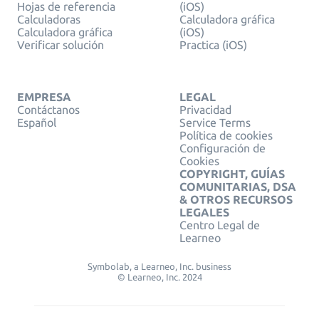
Hojas de referencia
(iOS)
Calculadoras
Calculadora gráfica
Calculadora gráfica
(iOS)
Verificar solución
Practica (iOS)
EMPRESA
LEGAL
Contáctanos
Privacidad
Español
Service Terms
Política de cookies
Configuración de
Cookies
COPYRIGHT, GUÍAS
COMUNITARIAS, DSA
& OTROS RECURSOS
LEGALES
Centro Legal de
Learneo
Symbolab, a Learneo, Inc. business
© Learneo, Inc. 2024