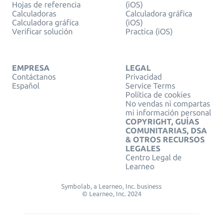
Hojas de referencia
(iOS)
Calculadoras
Calculadora gráfica
Calculadora gráfica
(iOS)
Verificar solución
Practica (iOS)
EMPRESA
LEGAL
Contáctanos
Privacidad
Español
Service Terms
Política de cookies
No vendas ni compartas
mi información personal
COPYRIGHT, GUÍAS
COMUNITARIAS, DSA
& OTROS RECURSOS
LEGALES
Centro Legal de
Learneo
Symbolab, a Learneo, Inc. business
© Learneo, Inc. 2024