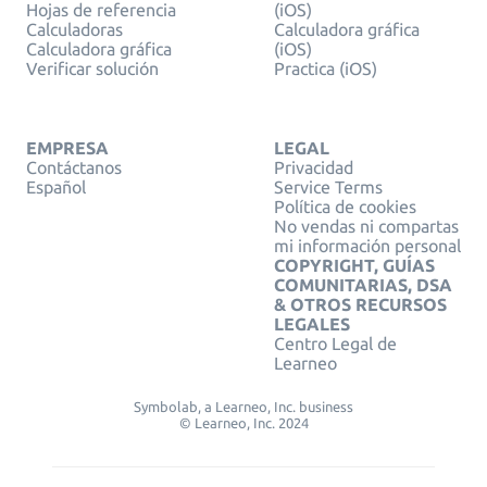
Hojas de referencia
(iOS)
Calculadoras
Calculadora gráfica
Calculadora gráfica
(iOS)
Verificar solución
Practica (iOS)
EMPRESA
LEGAL
Contáctanos
Privacidad
Español
Service Terms
Política de cookies
No vendas ni compartas
mi información personal
COPYRIGHT, GUÍAS
COMUNITARIAS, DSA
& OTROS RECURSOS
LEGALES
Centro Legal de
Learneo
Symbolab, a Learneo, Inc. business
© Learneo, Inc. 2024