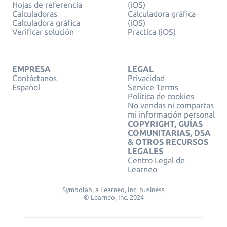
Hojas de referencia
(iOS)
Calculadoras
Calculadora gráfica
Calculadora gráfica
(iOS)
Verificar solución
Practica (iOS)
EMPRESA
LEGAL
Contáctanos
Privacidad
Español
Service Terms
Política de cookies
No vendas ni compartas
mi información personal
COPYRIGHT, GUÍAS
COMUNITARIAS, DSA
& OTROS RECURSOS
LEGALES
Centro Legal de
Learneo
Symbolab, a Learneo, Inc. business
© Learneo, Inc. 2024