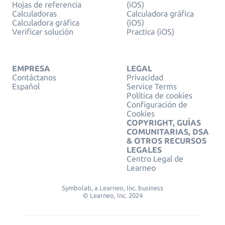
Hojas de referencia
(iOS)
Calculadoras
Calculadora gráfica
Calculadora gráfica
(iOS)
Verificar solución
Practica (iOS)
EMPRESA
LEGAL
Contáctanos
Privacidad
Español
Service Terms
Política de cookies
Configuración de
Cookies
COPYRIGHT, GUÍAS
COMUNITARIAS, DSA
& OTROS RECURSOS
LEGALES
Centro Legal de
Learneo
Symbolab, a Learneo, Inc. business
© Learneo, Inc. 2024