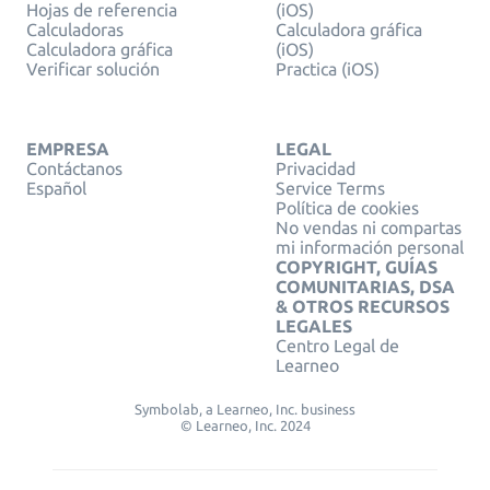
Hojas de referencia
(iOS)
Calculadoras
Calculadora gráfica
Calculadora gráfica
(iOS)
Verificar solución
Practica (iOS)
EMPRESA
LEGAL
Contáctanos
Privacidad
Español
Service Terms
Política de cookies
No vendas ni compartas
mi información personal
COPYRIGHT, GUÍAS
COMUNITARIAS, DSA
& OTROS RECURSOS
LEGALES
Centro Legal de
Learneo
Symbolab, a Learneo, Inc. business
© Learneo, Inc. 2024