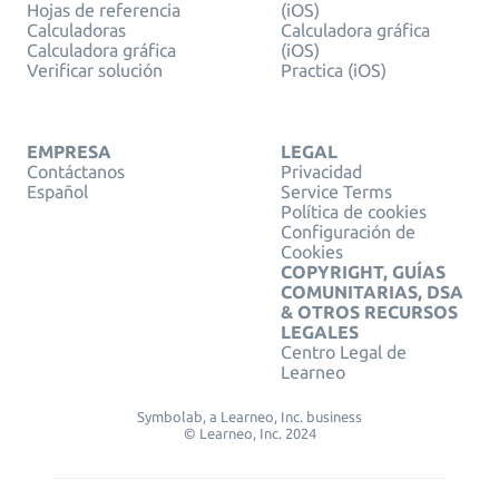
Hojas de referencia
(iOS)
Calculadoras
Calculadora gráfica
Calculadora gráfica
(iOS)
Verificar solución
Practica (iOS)
EMPRESA
LEGAL
Contáctanos
Privacidad
Español
Service Terms
Política de cookies
Configuración de
Cookies
COPYRIGHT, GUÍAS
COMUNITARIAS, DSA
& OTROS RECURSOS
LEGALES
Centro Legal de
Learneo
Symbolab, a Learneo, Inc. business
© Learneo, Inc. 2024