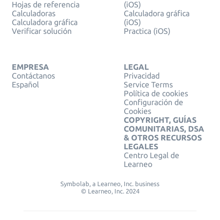
Hojas de referencia
(iOS)
Calculadoras
Calculadora gráfica
Calculadora gráfica
(iOS)
Verificar solución
Practica (iOS)
EMPRESA
LEGAL
Contáctanos
Privacidad
Español
Service Terms
Política de cookies
Configuración de
Cookies
COPYRIGHT, GUÍAS
COMUNITARIAS, DSA
& OTROS RECURSOS
LEGALES
Centro Legal de
Learneo
Symbolab, a Learneo, Inc. business
© Learneo, Inc. 2024