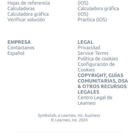
Hojas de referencia
(iOS)
Calculadoras
Calculadora gráfica
Calculadora gráfica
(iOS)
Verificar solución
Practica (iOS)
EMPRESA
LEGAL
Contáctanos
Privacidad
Español
Service Terms
Política de cookies
Configuración de
Cookies
COPYRIGHT, GUÍAS
COMUNITARIAS, DSA
& OTROS RECURSOS
LEGALES
Centro Legal de
Learneo
Symbolab, a Learneo, Inc. business
© Learneo, Inc. 2024