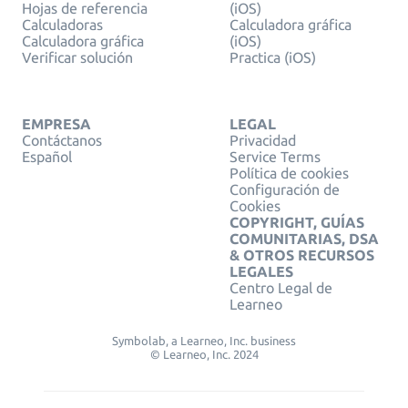
Hojas de referencia
(iOS)
Calculadoras
Calculadora gráfica
Calculadora gráfica
(iOS)
Verificar solución
Practica (iOS)
EMPRESA
LEGAL
Contáctanos
Privacidad
Español
Service Terms
Política de cookies
Configuración de
Cookies
COPYRIGHT, GUÍAS
COMUNITARIAS, DSA
& OTROS RECURSOS
LEGALES
Centro Legal de
Learneo
Symbolab, a Learneo, Inc. business
© Learneo, Inc. 2024