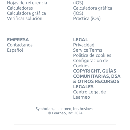
Hojas de referencia
(iOS)
Calculadoras
Calculadora gráfica
Calculadora gráfica
(iOS)
Verificar solución
Practica (iOS)
EMPRESA
LEGAL
Contáctanos
Privacidad
Español
Service Terms
Política de cookies
Configuración de
Cookies
COPYRIGHT, GUÍAS
COMUNITARIAS, DSA
& OTROS RECURSOS
LEGALES
Centro Legal de
Learneo
Symbolab, a Learneo, Inc. business
© Learneo, Inc. 2024