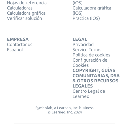
Hojas de referencia
(iOS)
Calculadoras
Calculadora gráfica
Calculadora gráfica
(iOS)
Verificar solución
Practica (iOS)
EMPRESA
LEGAL
Contáctanos
Privacidad
Español
Service Terms
Política de cookies
Configuración de
Cookies
COPYRIGHT, GUÍAS
COMUNITARIAS, DSA
& OTROS RECURSOS
LEGALES
Centro Legal de
Learneo
Symbolab, a Learneo, Inc. business
© Learneo, Inc. 2024