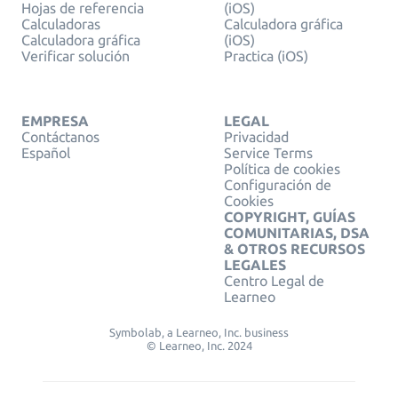
Hojas de referencia
(iOS)
Calculadoras
Calculadora gráfica
Calculadora gráfica
(iOS)
Verificar solución
Practica (iOS)
EMPRESA
LEGAL
Contáctanos
Privacidad
Español
Service Terms
Política de cookies
Configuración de
Cookies
COPYRIGHT, GUÍAS
COMUNITARIAS, DSA
& OTROS RECURSOS
LEGALES
Centro Legal de
Learneo
Symbolab, a Learneo, Inc. business
© Learneo, Inc. 2024