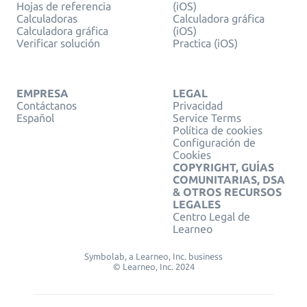
Hojas de referencia
(iOS)
Calculadoras
Calculadora gráfica
Calculadora gráfica
(iOS)
Verificar solución
Practica (iOS)
EMPRESA
LEGAL
Contáctanos
Privacidad
Español
Service Terms
Política de cookies
Configuración de
Cookies
COPYRIGHT, GUÍAS
COMUNITARIAS, DSA
& OTROS RECURSOS
LEGALES
Centro Legal de
Learneo
Symbolab, a Learneo, Inc. business
© Learneo, Inc. 2024