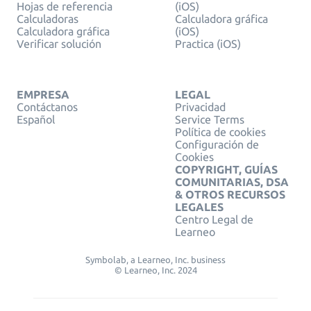
Hojas de referencia
(iOS)
Calculadoras
Calculadora gráfica
Calculadora gráfica
(iOS)
Verificar solución
Practica (iOS)
EMPRESA
LEGAL
Contáctanos
Privacidad
Español
Service Terms
Política de cookies
Configuración de
Cookies
COPYRIGHT, GUÍAS
COMUNITARIAS, DSA
& OTROS RECURSOS
LEGALES
Centro Legal de
Learneo
Symbolab, a Learneo, Inc. business
© Learneo, Inc. 2024