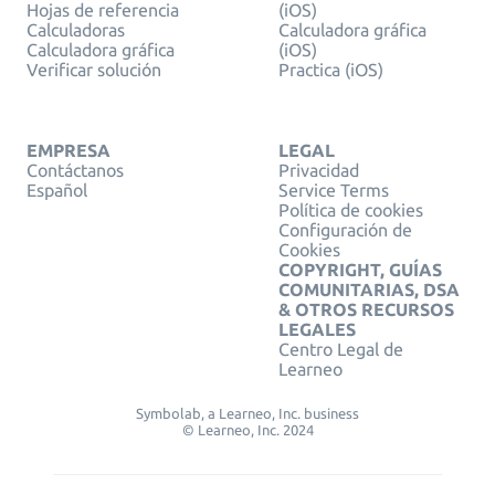
Hojas de referencia
(iOS)
Calculadoras
Calculadora gráfica
Calculadora gráfica
(iOS)
Verificar solución
Practica (iOS)
EMPRESA
LEGAL
Contáctanos
Privacidad
Español
Service Terms
Política de cookies
Configuración de
Cookies
COPYRIGHT, GUÍAS
COMUNITARIAS, DSA
& OTROS RECURSOS
LEGALES
Centro Legal de
Learneo
Symbolab, a Learneo, Inc. business
© Learneo, Inc. 2024