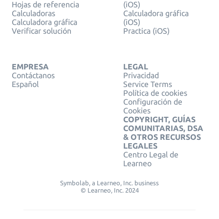
Hojas de referencia
(iOS)
Calculadoras
Calculadora gráfica
Calculadora gráfica
(iOS)
Verificar solución
Practica (iOS)
EMPRESA
LEGAL
Contáctanos
Privacidad
Español
Service Terms
Política de cookies
Configuración de
Cookies
COPYRIGHT, GUÍAS
COMUNITARIAS, DSA
& OTROS RECURSOS
LEGALES
Centro Legal de
Learneo
Symbolab, a Learneo, Inc. business
© Learneo, Inc. 2024