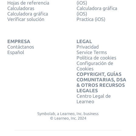
Hojas de referencia
(iOS)
Calculadoras
Calculadora gráfica
Calculadora gráfica
(iOS)
Verificar solución
Practica (iOS)
EMPRESA
LEGAL
Contáctanos
Privacidad
Español
Service Terms
Política de cookies
Configuración de
Cookies
COPYRIGHT, GUÍAS
COMUNITARIAS, DSA
& OTROS RECURSOS
LEGALES
Centro Legal de
Learneo
Symbolab, a Learneo, Inc. business
© Learneo, Inc. 2024